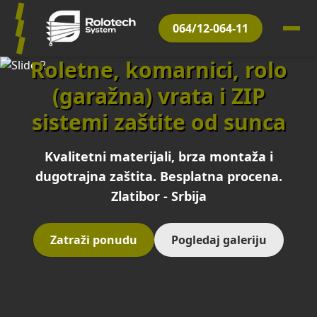
064/12-064-11
Roletne, komarnici, rolo
(garažna) vrata i ZIP
sistemi zaštite od sunca
Kvalitetni materijali, brza montaža i
dugotrajna zaštita. Besplatna procena.
Zlatibor - Srbija
Zatraži ponudu
Pogledaj galeriju