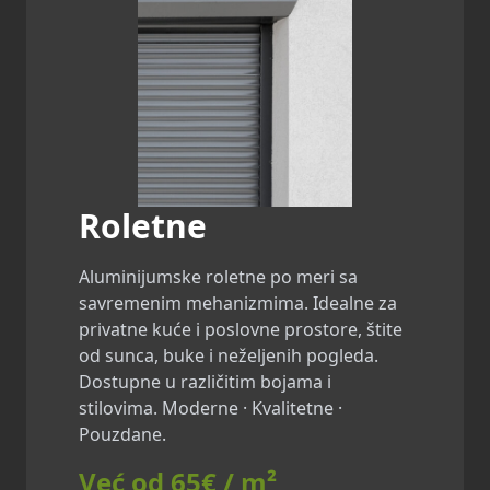
Roletne
Aluminijumske roletne po meri sa
savremenim mehanizmima. Idealne za
privatne kuće i poslovne prostore, štite
od sunca, buke i neželjenih pogleda.
Dostupne u različitim bojama i
stilovima. Moderne · Kvalitetne ·
Pouzdane.
Već od 65€ / m²